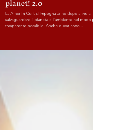
AMORIM CORK: save the
planet! 2.0
La Amorim Cork si impegna anno dopo anno a
salvaguardare il pianeta e l'ambiente nel modo più
trasparente possibile. Anche quest'anno...