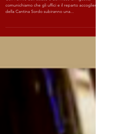
E' Tempo di Vacanze!
Con l'arrivo dell'estate e del mese di Agosto,
comunichiamo che gli uffici e il reparto accoglienza
della Cantina Sordo subiranno una...