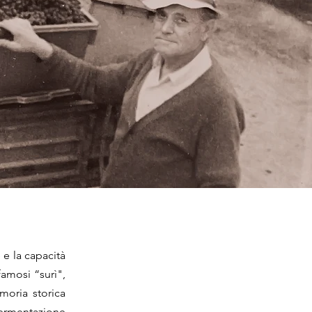
 e la capacità
famosi “surì",
moria storica
fermentazione