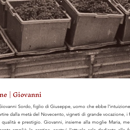
ne | Giovanni
di Giovanni Sordo, figlio di Giuseppe, uomo che ebbe l’intuizione
artire dalla metà del Novecento, vigneti di grande vocazione, i 
 qualità e prestigio. Giovanni, insieme alla moglie Maria, me
santa ampliò la cantina, costruì l'attuale sala dedicata alla 