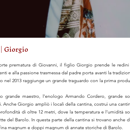
| Giorgio
rte prematura di Giovanni, il figlio Giorgio prende le redini 
nti e alla passione trasmessa dal padre porta avanti la tradizion
 nel 2013 raggiunge un grande traguardo con la prima produ
uo grande maestro, l’enologo Armando Cordero, grande sos
i. Anche Giorgio ampliò i locali della cantina, costruì una canti
profondità di oltre 12 metri, dove la temperatura e l’umidità s
otte del Barolo. In questa parte della cantina si trovano anche 
 affina magnum e doppi magnum di annate storiche di Barolo.