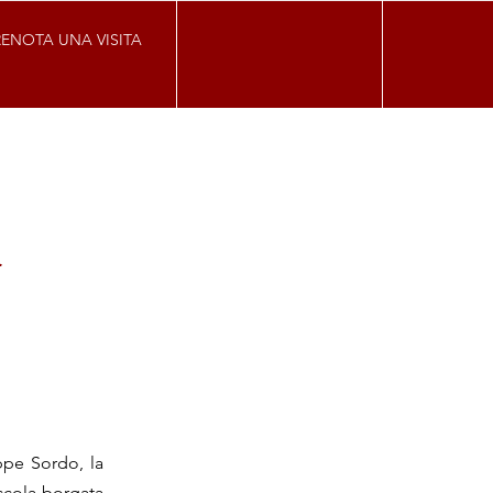
RENOTA UNA VISITA
a
ppe Sordo, la
iccola borgata