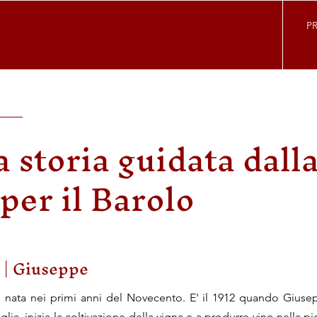
P
 storia guidata dall
per il Barolo
 | Giuseppe
 è nata nei primi anni del Novecento. E' il 1912 quando Giuse
lia, inizia la coltivazione della vigna e a produrre vino nella p