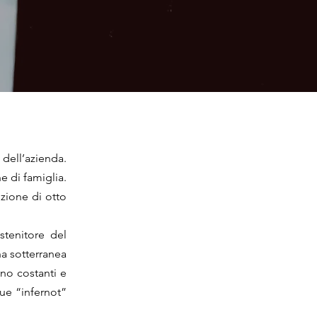
dell’azienda.
e di famiglia.
zione di otto
tenitore del
na sotterranea
ono costanti e
due “infernot”