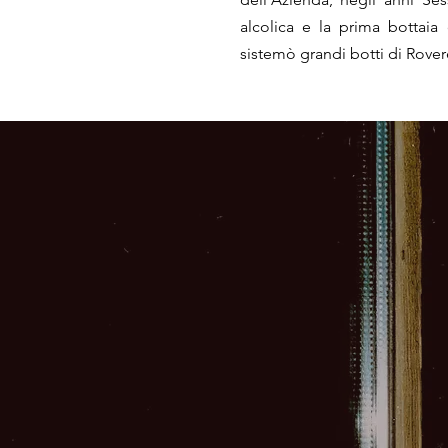
alcolica e la prima bottaia
sistemò grandi botti di Rovere