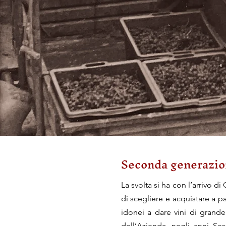
Seconda generazio
La svolta si ha con l’arrivo 
di scegliere e acquistare a p
idonei a dare vini di grande
dell’Azienda, negli anni Ses