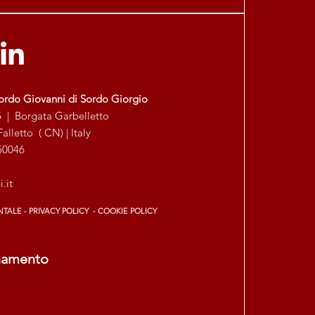
ordo Giovanni di Sordo Giorgio
5 | Borgata Garbelletto
alletto ( CN) | Italy
650046
.it
NTALE -
PRIVACY POLICY -
COOKIE POLICY
rnamento