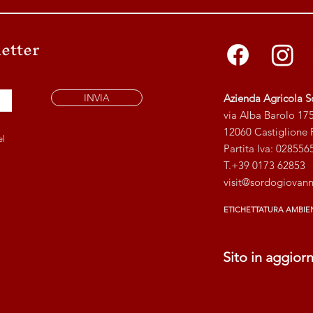
letter
INVIA
Azienda Agricola S
via Alba Barolo 17
12060 Castiglione F
el
Partita Iva: 02855
T.+39 0173 62853
visit@sordogiovanni
ETICHETTATURA AMBIE
Sito in aggio